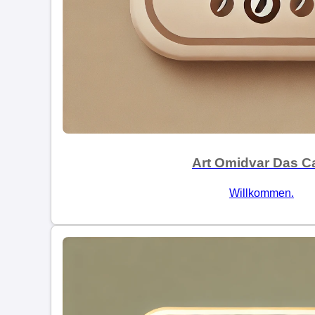
Art Omidvar Das C
Willkommen.